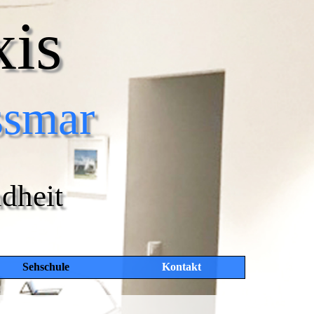
xis
ssmar
dheit
Sehschule
Kontakt