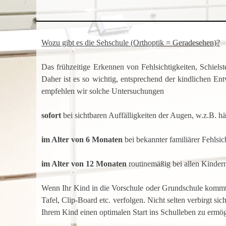
Wozu gibt es die Sehschule (Orthoptik = Geradesehen)?
Das frühzeitige Erkennen von Fehlsichtigkeiten, Schiel
Daher ist es so wichtig, entsprechend der kindlichen En
empfehlen wir solche Untersuchungen
sofort
bei sichtbaren Auffälligkeiten der Augen, w.z.B. h
im Alter von 6 Monaten
bei bekannter familiärer Fehlsic
im Alter von 12 Monaten
routinemäßig bei allen Kinder
Wenn Ihr Kind in die Vorschule oder Grundschule kommt, 
Tafel, Clip-Board etc. verfolgen. Nicht selten verbirgt 
Ihrem Kind einen optimalen Start ins Schulleben zu ermög