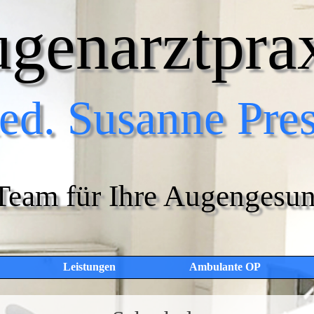
genarztpra
ed. Susanne Pre
Team für Ihre Augengesun
Leistungen
Ambulante OP